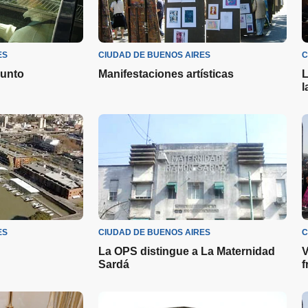
ES
CIUDAD DE BUENOS AIRES
C
punto
Manifestaciones artísticas
L
l
ES
CIUDAD DE BUENOS AIRES
C
La OPS distingue a La Maternidad
V
Sardá
f