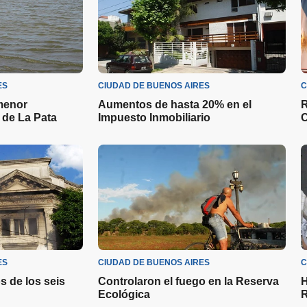
ES
CIUDAD DE BUENOS AIRES
C
menor
Aumentos de hasta 20% en el
R
 de La Pata
Impuesto Inmobiliario
C
ES
CIUDAD DE BUENOS AIRES
C
s de los seis
Controlaron el fuego en la Reserva
H
Ecológica
R