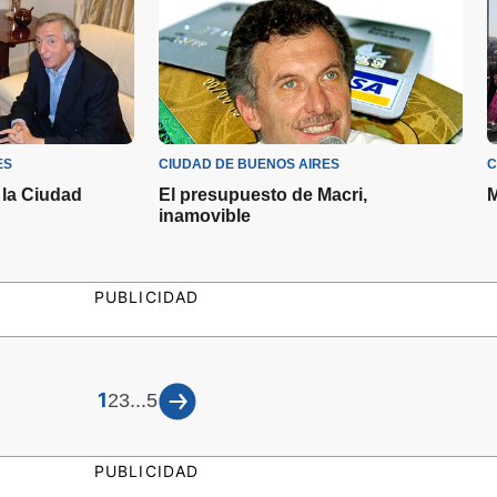
ES
CIUDAD DE BUENOS AIRES
C
 la Ciudad
El presupuesto de Macri,
M
inamovible
PUBLICIDAD
1
...
2
3
5
PUBLICIDAD