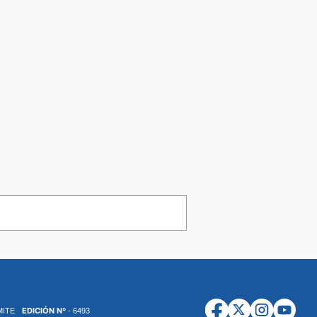
EDICIÓN Nº
MITE
- 6493