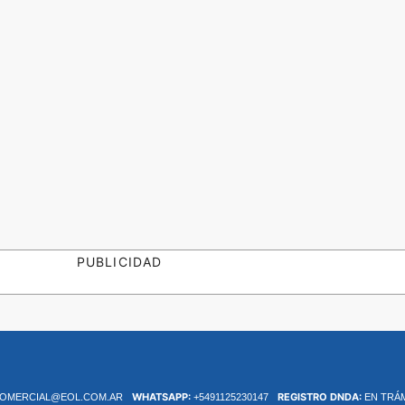
PUBLICIDAD
WHATSAPP:
REGISTRO DNDA:
OMERCIAL@EOL.COM.AR
+5491125230147
EN TRÁ